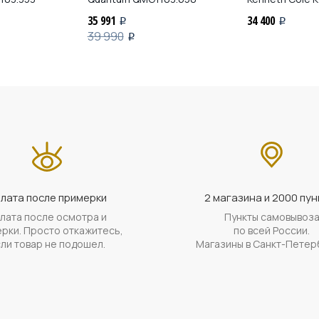
35 991
34 400
i
i
39 990
i
лата после примерки
2 магазина и 2000 пун
лата после осмотра и
Пункты самовывоз
рки. Просто откажитесь,
по всей России.
ли товар не подошел.
Магазины в Санкт-Петер