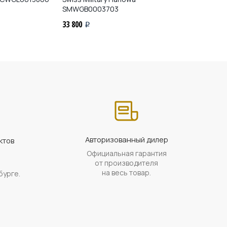
SMWGB0003703
SMWGB00037
33 800
33 800
i
i
Авторизованный дилер
ктов
Официальная гарантия
а
от производителя
на весь товар.
бурге.