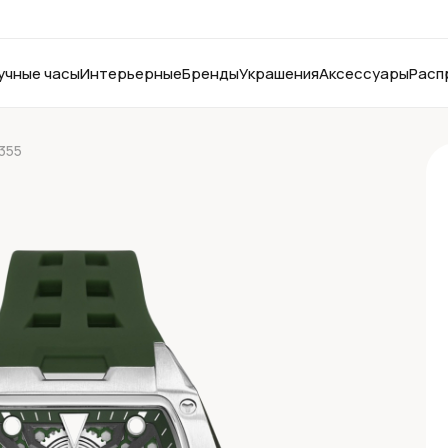
учные часы
Интерьерные
Бренды
Украшения
Аксессуары
Расп
355