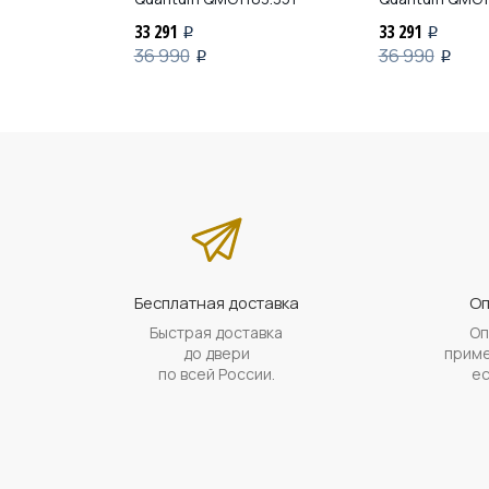
02
33 291
33 291
i
i
36 990
36 990
i
i
Бесплатная доставка
Оп
Быстрая доставка
Оп
до двери
приме
по всей России.
ес