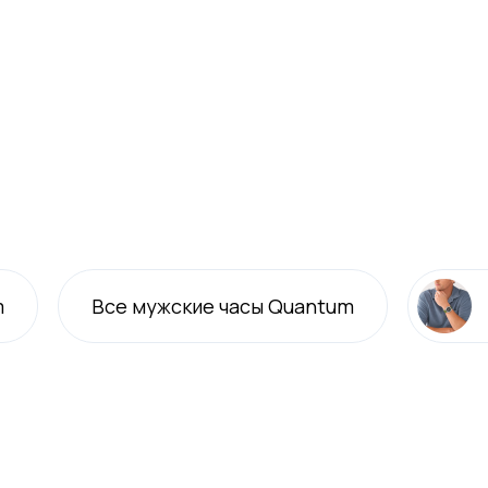
m
Все
мужские
часы Quantum