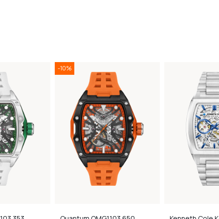
-10%
03.353
Quantum
QMG1103.650
Kenneth Cole
K