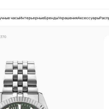
учные часы
Интерьерные
Бренды
Украшения
Аксессуары
Расп
.370