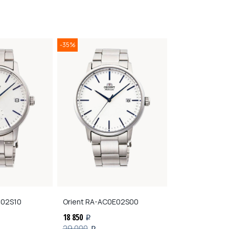
-35%
02S10
Orient
RA-AC0E02S00
Jacques Lema
18 850
29 190
i
i
29 000
i