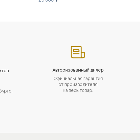
Авторизованный дилер
ктов
Официальная гарантия
а
от производителя
на весь товар.
бурге.