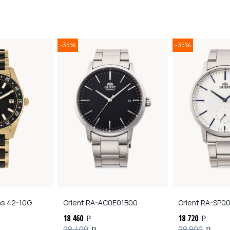
-35%
-35%
ns
42-10G
Orient
RA-AC0E01B00
Orient
RA-SP00
18 460
18 720
i
i
28 400
28 800
i
i