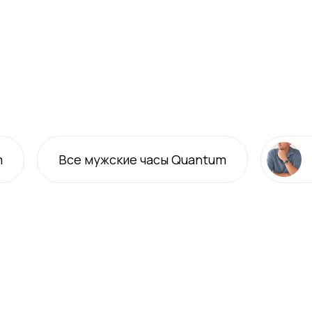
m
Все
мужские
часы Quantum