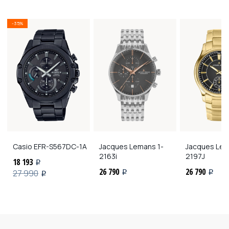
-35%
Casio
EFR-S567DC-1A
Jacques Lemans
1-
Jacques Le
2163i
2197J
18 193
i
26 790
26 790
27 990
i
i
i