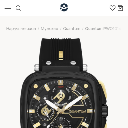
Наручные часы
/
Мужские
/
Quantum
/
Quantum PWG1014.65