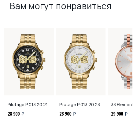
Вам могут понравиться
Pilotage
P 013.20.21
Pilotage
P 013.20.23
33 Element
3
28 900
28 900
29 900
i
i
i