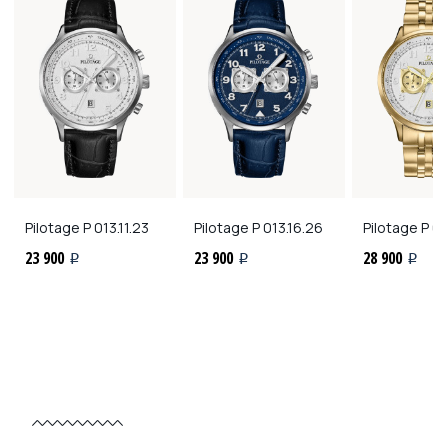
Pilotage
P 013.11.23
Pilotage
P 013.16.26
Pilotage
P 01
23 900
23 900
28 900
i
i
i