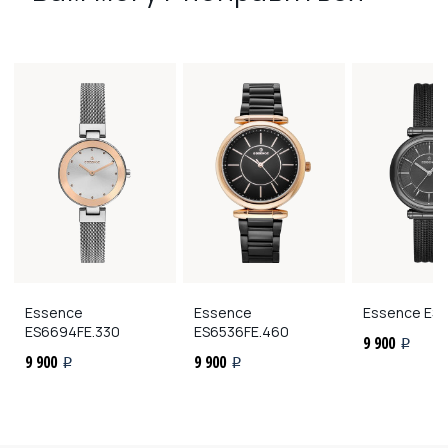
Essence
Essence
Essence
ES6
ES6694FE.330
ES6536FE.460
9 900
i
9 900
9 900
i
i