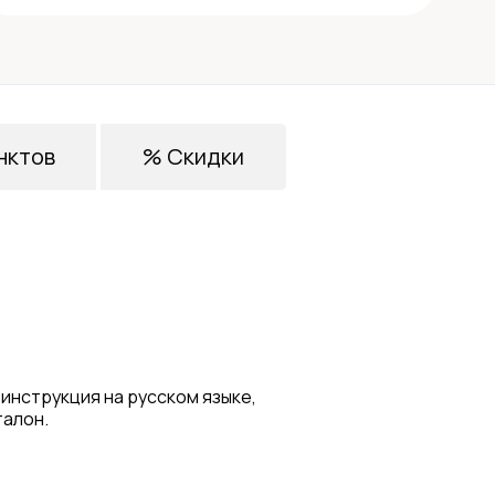
нктов
% Скидки
 инструкция на русском языке,
талон.