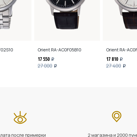
02S10
Orient
RA-AC0F05B10
Orient
RA-AC0F
17 550
17 810
i
i
27 000
27 400
i
i
лата после примерки
2 магазина и 2000 пун