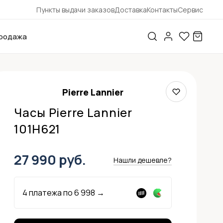
Пункты выдачи заказов
Доставка
Контакты
Сервис
родажа
Pierre Lannier
Часы Pierre Lannier
101H621
27 990 руб.
Нашли дешевле?
4 платежа по
6 998
→