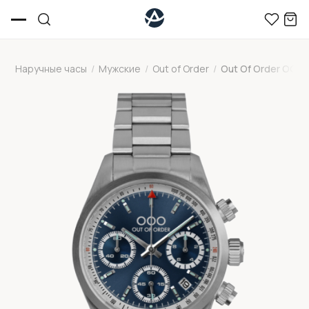
Наручные часы
/
Мужские
/
Out of Order
/
Out Of Order OOO.