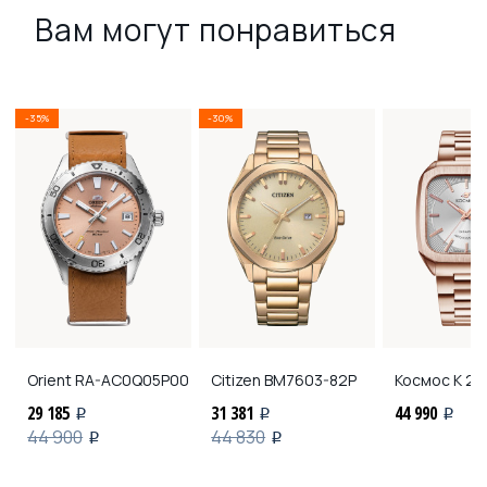
Вам могут понравиться
-35%
-30%
Orient
RA-AC0Q05P00
Citizen
BM7603-82P
Космос
K 21
29 185
31 381
44 990
i
i
i
44 900
44 830
i
i