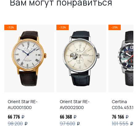
Вам могут понравиться
-32%
-32%
-25%
Orient Star
RE-
Orient Star
RE-
Certina
AU0001S00
AV0002S00
C034.453.16
66 776
66 368
76 166
i
i
i
98 200
97 600
101 555
i
i
i