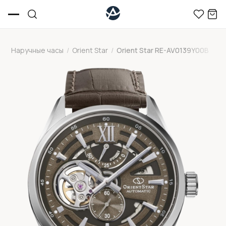
Наручные часы
/
Orient Star
/
Orient Star RE-AV0139Y00B