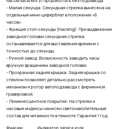
часов часы могут проработать без подзавода.
- Малая секунда: Секундная стрелка вынесена на
отдельный мини-циферблат в положении «6
часов».
- Функция стоп-секунды (Hacking): При выдвижении
заводной головки секундная стрелка
останавливается для выставления времени с
точностью до секунды.
- Ручной завод: Возможность заводить часы
вручную вращением заводной головки.
- Прозрачная задняя крышка: Задняя крышка со
стеклом позволяет детально рассмотреть
механизм и ротор автоподзавода с фирменной
гравировкой.
- Люминесцентное покрытие: На стрелки и
часовые индексы нанесен светонакопительный
состав для читаемости в темноте. Гарантия 1 год.
Функции:
Индикатор запаса хода