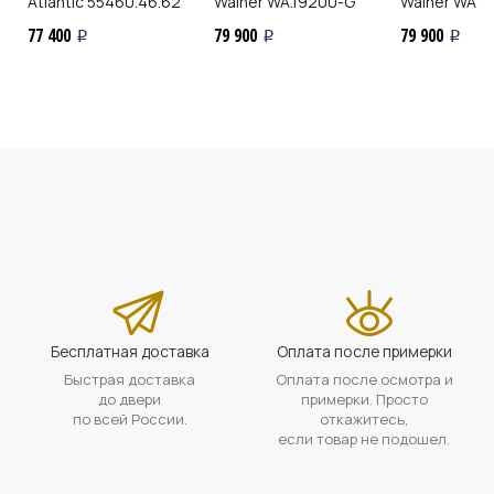
Atlantic
55460.46.62
Wainer
WA.19200-G
Wainer
WA.1
77 400
79 900
79 900
i
i
i
Бесплатная доставка
Оплата после примерки
Быстрая доставка
Оплата после осмотра и
до двери
примерки. Просто
по всей России.
откажитесь,
если товар не подошел.