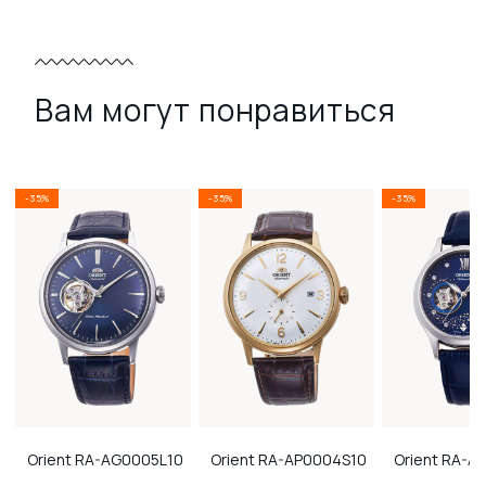
Вам могут понравиться
-35%
-35%
-35%
Orient
RA-AG0005L10
Orient
RA-AP0004S10
Orient
RA-AG