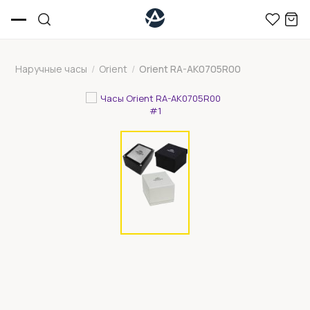
Наручные часы
/
Orient
/
Orient RA-AK0705R00