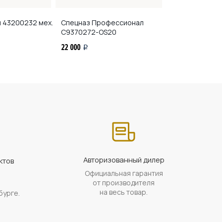
я
43200232 мех.
Спецназ Профессионал
ШТУРМ
76005
С9370272-OS20
механические
22 000
23 600
i
i
Авторизованный дилер
ктов
Официальная гарантия
а
от производителя
на весь товар.
бурге.