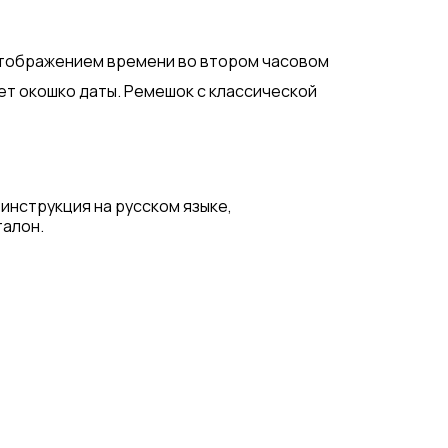
отображением времени во втором часовом
ет окошко даты. Ремешок с классической
о
 инструкция на русском языке,
талон.