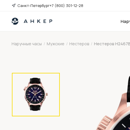
Санкт-Петербург
+7 (800) 301-12-28
Нар
Наручные часы
/
Мужские
/
Нестеров
/
Нестеров H2467