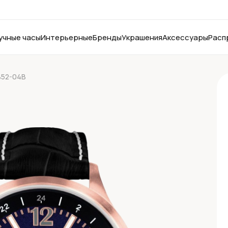
учные часы
Интерьерные
Бренды
Украшения
Аксессуары
Расп
B52-04B