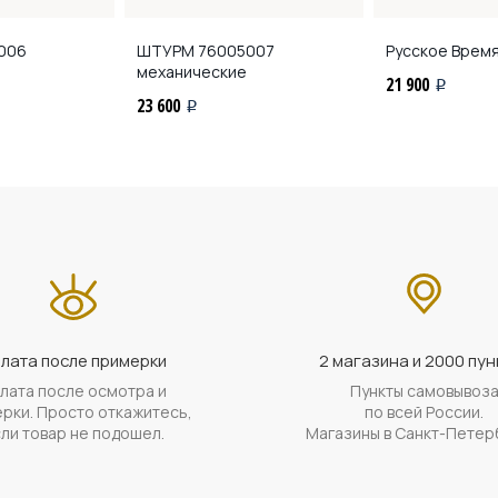
006
ШТУРМ
76005007
Русское Врем
механические
21 900
i
23 600
i
лата после примерки
2 магазина и 2000 пун
лата после осмотра и
Пункты самовывоз
рки. Просто откажитесь,
по всей России.
ли товар не подошел.
Магазины в Санкт-Петер