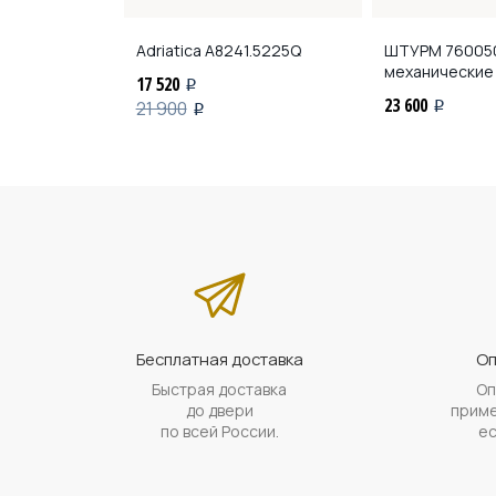
009
Adriatica
A8241.5225Q
ШТУРМ
76005
механические
17 520
i
23 600
21 900
i
i
Бесплатная доставка
Оп
Быстрая доставка
Оп
до двери
приме
по всей России.
ес