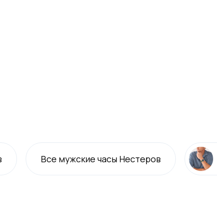
в
Все
мужские
часы Нестеров