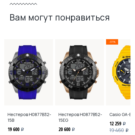
Вам могут понравиться
-37%
Нестеров
H0877B32-
Нестеров
H0877B52-
Casio
GA-B2
15B
15EG
12 259
i
19 600
20 600
19 460
i
i
i