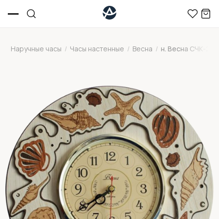
Наручные часы
/
Часы настенные
/
Весна
/
н. Весна СЧК-257