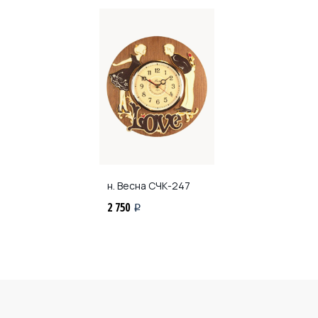
н. Весна
СЧК-247
2 750
i