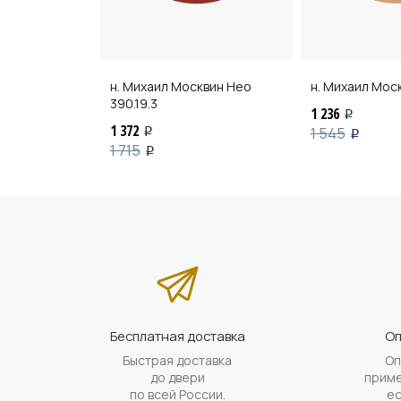
квин
Диана 5А
н. Михаил Москвин
Нео
н. Михаил Мос
390.19.3
1 236
i
1 372
1 545
i
i
1 715
i
Бесплатная доставка
Оп
Быстрая доставка
Оп
до двери
приме
по всей России.
ес