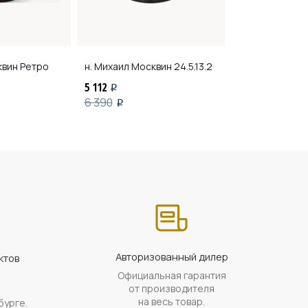
квин
Ретро
н. Михаил Москвин
24.5.13.2
н. Михаил Мос
5 112
3 376
i
i
6 390
4 220
i
i
Авторизованный дилер
ктов
Официальная гарантия
а
от производителя
на весь товар.
бурге.