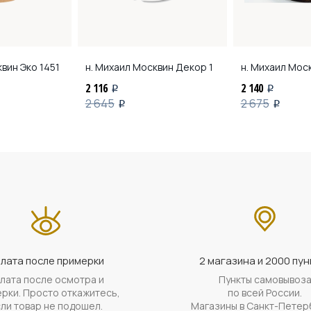
квин
Эко 1451
н. Михаил Москвин
Декор 1
н. Михаил Мос
2 116
2 140
i
i
2 645
2 675
i
i
лата после примерки
2 магазина и 2000 пун
лата после осмотра и
Пункты самовывоз
рки. Просто откажитесь,
по всей России.
ли товар не подошел.
Магазины в Санкт-Петер