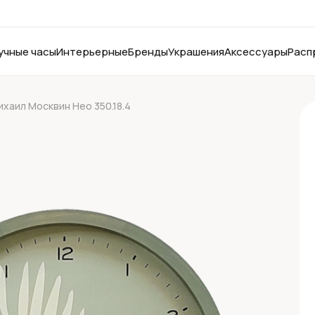
учные часы
Интерьерные
Бренды
Украшения
Аксессуары
Расп
ихаил Москвин Нео 350.18.4