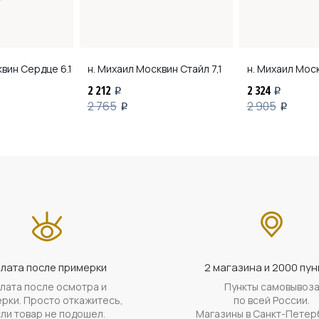
квин
Сердце 6.1
н. Михаил Москвин
Стайл 7,1
н. Михаил Мос
2 212
2 324
i
i
2 765
2 905
i
i
лата после примерки
2 магазина и 2000 пун
лата после осмотра и
Пункты самовывоз
рки. Просто откажитесь,
по всей России.
ли товар не подошел.
Магазины в Санкт-Петер