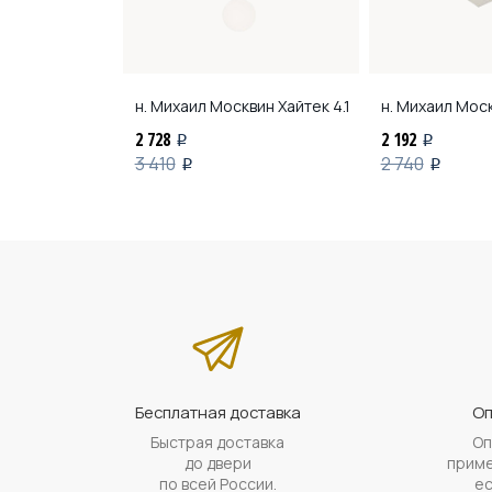
квин
6028615
н. Михаил Москвин
Хайтек 4.1
н. Михаил Мос
2 728
2 192
i
i
3 410
2 740
i
i
Бесплатная доставка
Оп
Быстрая доставка
Оп
до двери
приме
по всей России.
ес