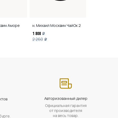
квин
Аморе
н. Михаил Москвин
ЧайОк 2
н. Михаил Мос
1 808
2 432
i
i
2 260
3 040
i
i
Авторизованный дилер
ктов
Официальная гарантия
а
от производителя
на весь товар.
бурге.