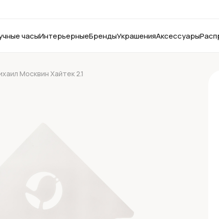
учные часы
Интерьерные
Бренды
Украшения
Аксессуары
Расп
ихаил Москвин Хайтек 2.1