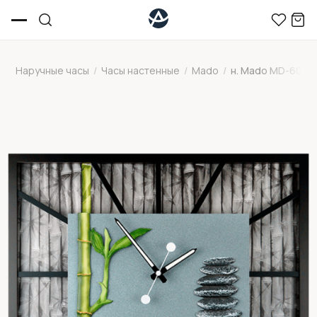
Наручные часы
/
Часы настенные
/
Mado
/
н. Mado MD-605