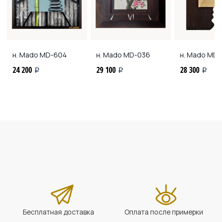
н. Mado
MD-604
н. Mado
MD-036
н. Mado
MD-
24 200
29 100
28 300
i
i
i
Бесплатная доставка
Оплата после примерки