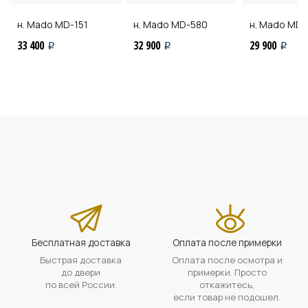
н. Mado
MD-151
н. Mado
MD-580
н. Mado
MD-
33 400
32 900
29 900
i
i
i
Бесплатная доставка
Оплата после примерки
Быстрая доставка
Оплата после осмотра и
до двери
примерки. Просто
по всей России.
откажитесь,
если товар не подошел.