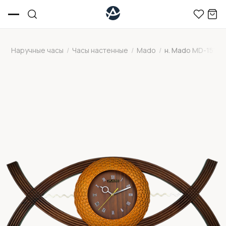
Наручные часы
/
Часы настенные
/
Mado
/
н. Mado MD-151-1