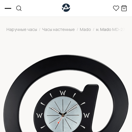
Наручные часы
/
Часы настенные
/
Mado
/
н. Mado MD-270