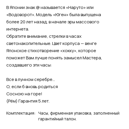
В Японии знак @ называется «Наруто» или
«Водоворот». Модель «Юген» была выпущена
более 20 лет назад, в начале эры массового
интернета.
Обратите внимание, стрелки в часах
светонакопительные. Цвет корпуса — венге
Японское стихотворение «хокку», которое
поможет Вам лучше понять замысел Мастера,
создавшего эти часы:
Все в лунном серебре...
О, если б вновь родиться
Сосною на горе!
(Рём) Гарантия 5 лет.
Комплектация:
Часы, фирменная упаковка, заполненный
гарантийный талон.