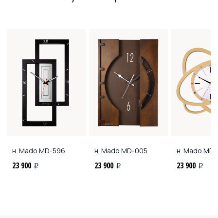
н. Mado
MD-596
н. Mado
MD-005
н. Mado
MD-
23 900
23 900
23 900
i
i
i