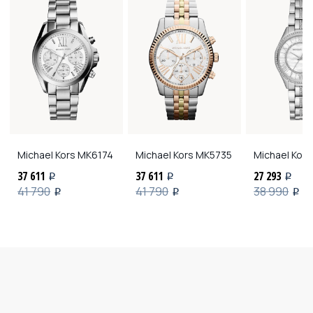
Michael Kors
MK6174
Michael Kors
MK5735
Michael Kors
37 611
37 611
27 293
i
i
i
41 790
41 790
38 990
i
i
i