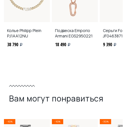
Колье Philipp Plein
Подвеска Emporio
Серьги Fossi
PJ1AA12NU
Armani
EGS2950221
JF04638710
38 790
18 490
9 390
i
i
i
Вам могут понравиться
-10%
-10%
-30%