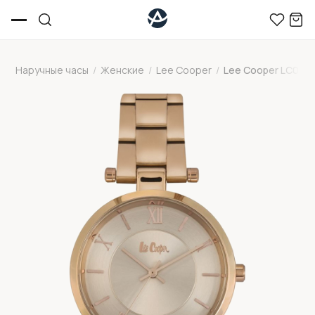
Наручные часы
/
Женские
/
Lee Cooper
/
Lee Cooper LC0680