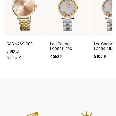
Q&Q
A469-008
Lee Cooper
Lee Cooper
LC06911.220
LC06911.520
2 992
i
4 560
5 000
4 275
i
i
i