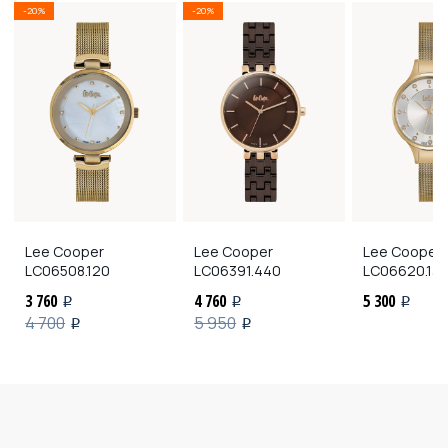
-20%
-20%
Lee Cooper
Lee Cooper
Lee Cooper
LC06508.120
LC06391.440
LC06620.13
3 760
4 760
5 300
i
i
i
4 700
5 950
i
i