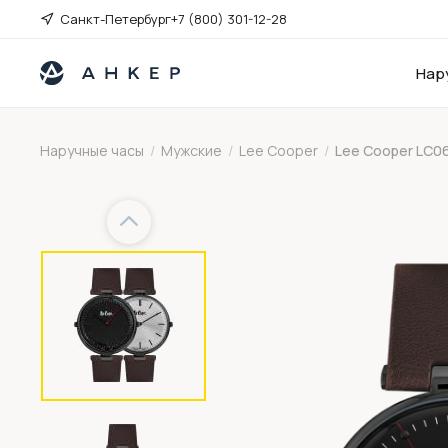
Санкт-Петербург
+7 (800) 301-12-28
Нар
Наручные часы
/
Мужские
/
Lee Cooper
/
Lee Cooper LC0
Previous