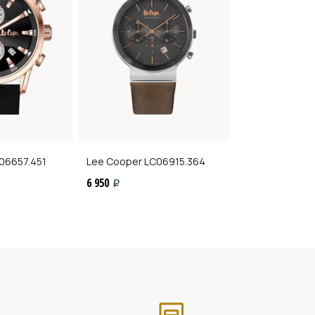
06657.451
Lee Cooper
LC06915.364
Kenneth Cole
K
6 950
7 650
i
i