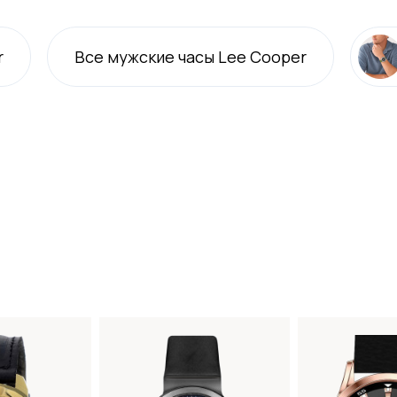
r
Все
мужские
часы Lee Cooper