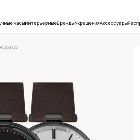
учные часы
Интерьерные
Бренды
Украшения
Аксессуары
Расп
6636.638