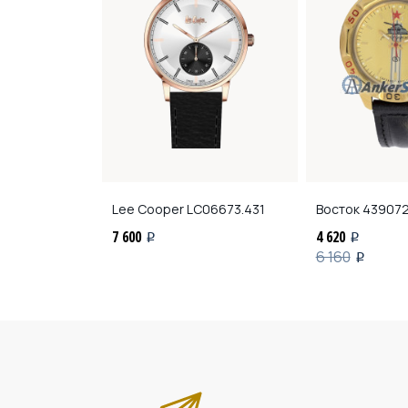
C51111001
Lee Cooper
LC06673.431
Восток
43907
7 600
4 620
i
i
6 160
i