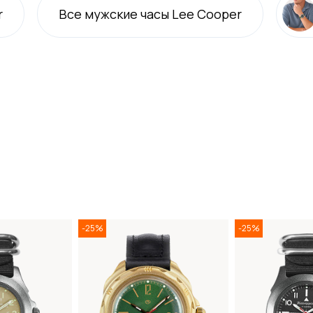
r
Все
мужские
часы Lee Cooper
-25%
-25%