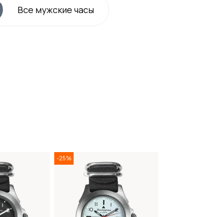
Все
мужские
часы
-25%
-25%