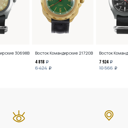
дирские
30698В
Восток Командирские
21720В
Восток Коман
4 818
7 924
i
i
6 424
10 566
i
i