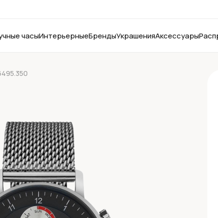
учные часы
Интерьерные
Бренды
Украшения
Аксессуары
Расп
6495.350