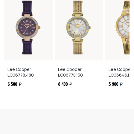
Lee Cooper
Lee Cooper
Lee Cooper
LC06778.480
LC06778.130
LC06646.12
6 500
6 400
5 900
i
i
i