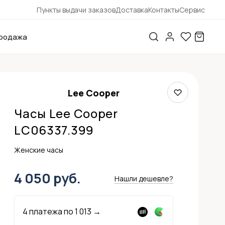
Пункты выдачи заказов
Доставка
Контакты
Сервис
родажа
Lee Cooper
Часы Lee Cooper
LC06337.399
Женские часы
4 050 руб.
Нашли дешевле?
4 платежа по
1 013
→