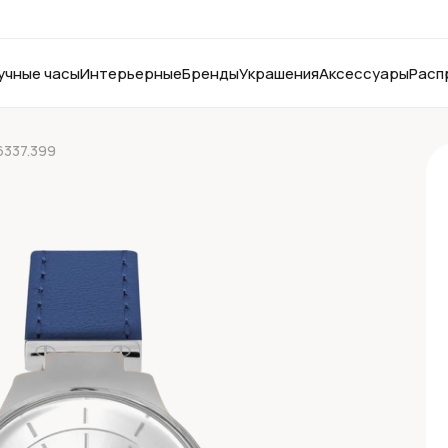
учные часы
Интерьерные
Бренды
Украшения
Аксессуары
Расп
6337.399