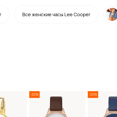
r
Все
женские
часы Lee Cooper
-20%
-20%