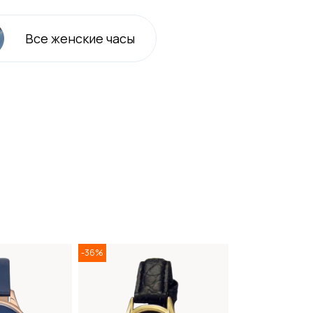
Все
женские
часы
-36%
-36%