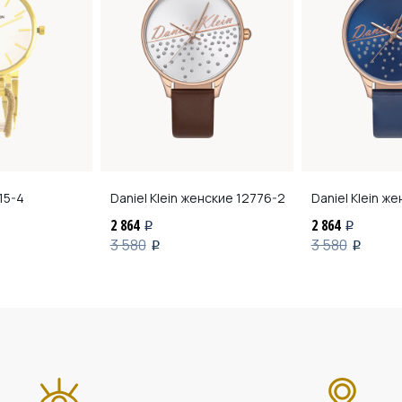
15-4
Daniel Klein женские
12776-2
Daniel Klein ж
2 864
2 864
i
i
3 580
3 580
i
i