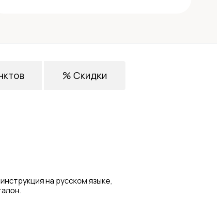
нктов
% Скидки
 инструкция на русском языке,
талон.