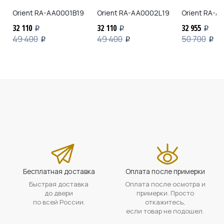
Orient
RA-AA0001B19
Orient
RA-AA0002L19
Orient
RA-AA
32 110
32 110
32 955
i
i
i
49 400
49 400
50 700
i
i
i
Бесплатная доставка
Оплата после примерки
Быстрая доставка
Оплата после осмотра и
до двери
примерки. Просто
по всей России.
откажитесь,
если товар не подошел.