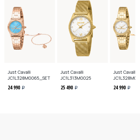
Just Cavalli
Just Cavalli
Just Cavalli
JC1L328M0065_SET
JC1L313M0025
JC1L328M00
24 990
25 490
24 990
i
i
i