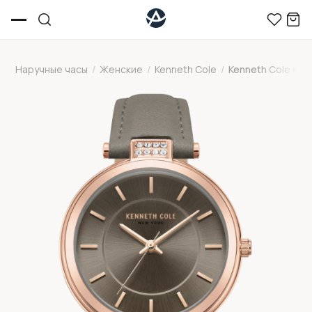
Наручные часы
/
Женские
/
Kenneth Cole
/
Kenneth Cole KC