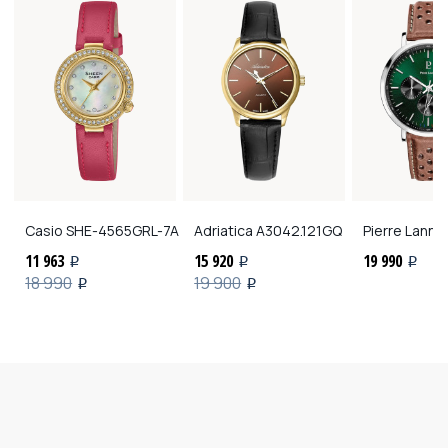
Casio
SHE-4565GRL-7A
Adriatica
A3042.121GQ
Pierre Lannie
11 963
15 920
19 990
i
i
i
18 990
19 900
i
i