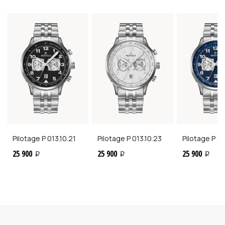
Pilotage
P 013.10.21
Pilotage
P 013.10.23
Pilotage
P 01
25 900
25 900
25 900
i
i
i