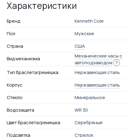
Характеристики
Бренд
Kenneth Cole
Пол
Мужские
Страна
США
Механические часы с
Вид механизма
автоподзаводом
?
Тип браслета/ремешка
Нержавеющая сталь
Корпус
Нержавеющая сталь
Стекло
Минеральное
Водозащита
WR 30
Цвет браслета/ремешка
Серебряный
Подсветка
Стрелок