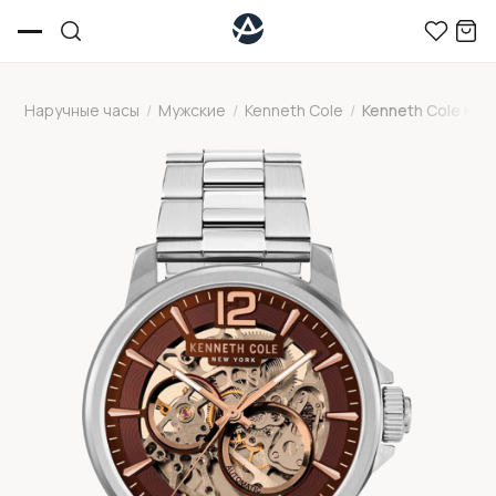
Наручные часы
/
Мужские
/
Kenneth Cole
/
Kenneth Cole KC