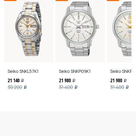
Seiko
SNKL57K1
Seiko
SNKP09K1
Seiko
SNKP15
21 140
21 980
21 980
i
i
i
30 200
31 400
31 400
i
i
i