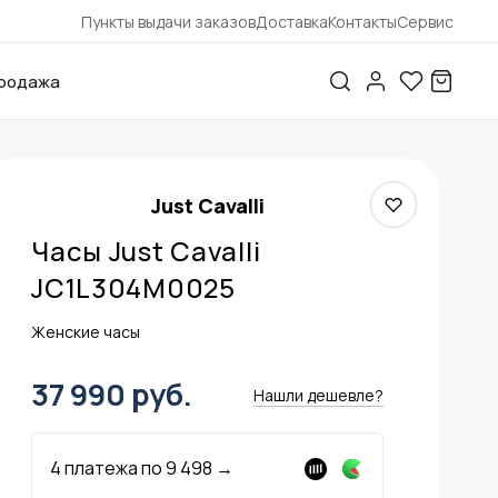
Пункты выдачи заказов
Доставка
Контакты
Сервис
родажа
Just Cavalli
Часы Just Cavalli
JC1L304M0025
Женские часы
37 990 руб.
Нашли дешевле?
4 платежа по
9 498
→