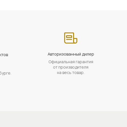
Авторизованный дилер
ктов
Официальная гарантия
а
от производителя
на весь товар.
бурге.