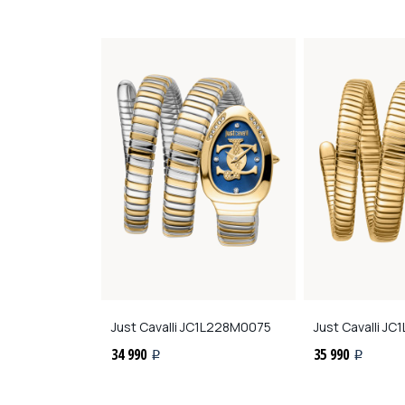
L209M0075
Just Cavalli
JC1L228M0075
Just Cavalli
JC1
34 990
35 990
i
i