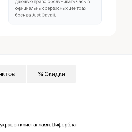
дающую право обслуживать часы в
официальных сервисных центрах
бренда Just Cavalli.
нктов
% Скидки
 украшен кристаллами. Циферблат