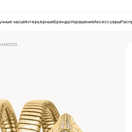
учные часы
Интерьерные
Бренды
Украшения
Аксессуары
Расп
L304M0025