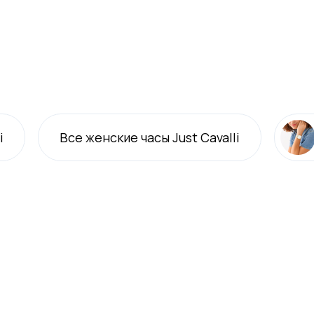
i
Все
женские
часы Just Cavalli