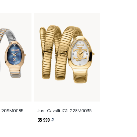
L209M0085
Just Cavalli
JC1L228M0035
Just Cavalli
JC1
35 990
34 990
i
i