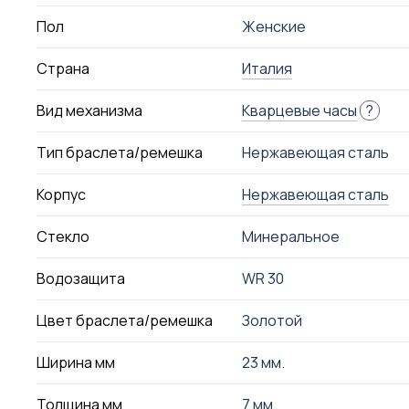
Пол
Женские
Страна
Италия
Вид механизма
Кварцевые часы
?
Тип браслета/ремешка
Нержавеющая сталь
Корпус
Нержавеющая сталь
Стекло
Минеральное
Водозащита
WR 30
Цвет браслета/ремешка
Золотой
Ширина мм
23 мм.
Толщина мм
7 мм.