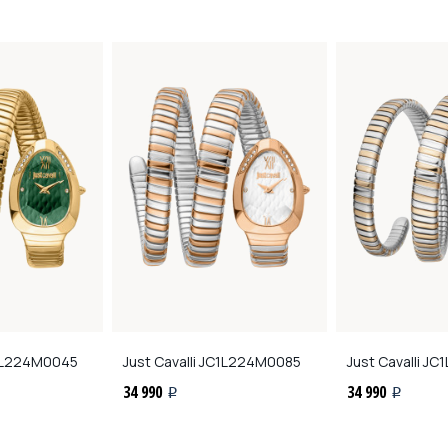
L224M0045
Just Cavalli
JC1L224M0085
Just Cavalli
JC1
34 990
34 990
i
i