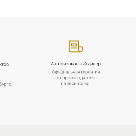
Авторизованный дилер
ктов
Официальная гарантия
а
от производителя
на весь товар.
бурге.