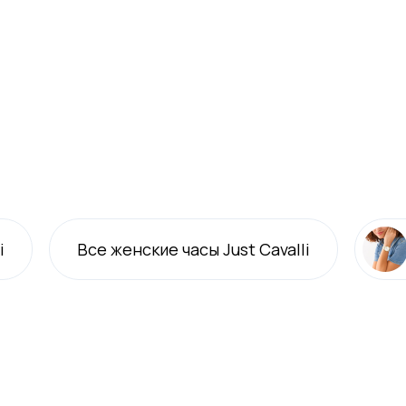
i
Все
женские
часы Just Cavalli