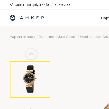
Санкт-Петербург
+7 (812) 627-64-58
Нар
Наручные часы
/
Женские
/
Just Cavalli
/
Nobile
/
Just Cav
Previous