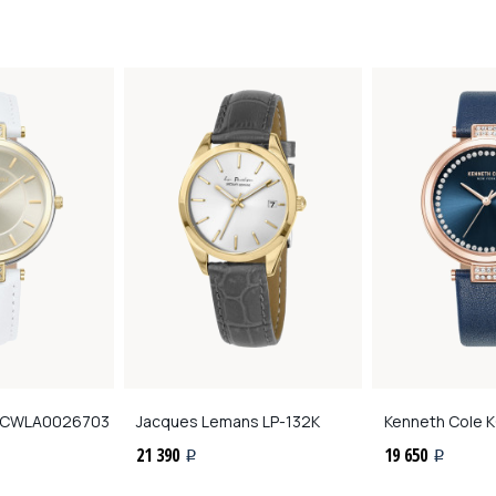
CWLA0026703
Jacques Lemans
LP-132K
Kenneth Cole
K
21 390
19 650
i
i