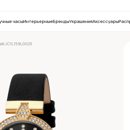
учные часы
Интерьерные
Бренды
Украшения
Аксессуары
Расп
alli JC1L159L0025