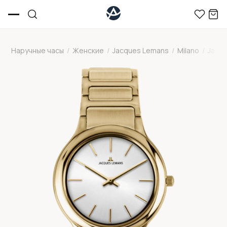
Наручные часы
/
Женские
/
Jacques Lemans
/
Milano
/
Jacq