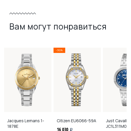
Вам могут понравиться
-30%
Jacques Lemans
1-
Citizen
EU6066-59A
Just Cavalli
1878E
JC1L311M00
16 030
i