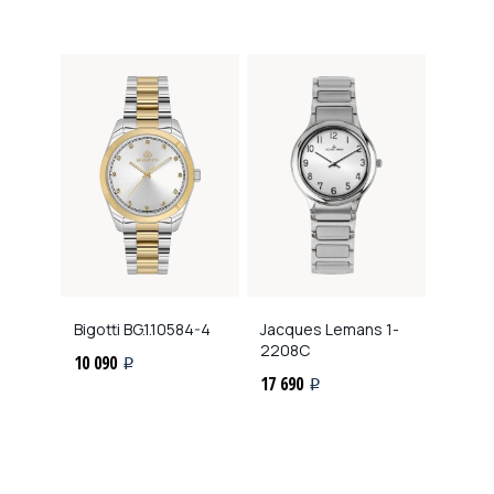
Bigotti
BG.1.10584-4
Jacques Lemans
1-
2208C
10 090
i
17 690
i