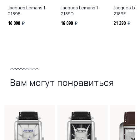
Jacques Lemans
1-
Jacques Lemans
1-
Jacques Le
2189B
2189D
2189F
16 090
16 090
21 390
i
i
i
Вам могут понравиться