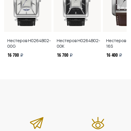
Нестеров
H0264B02-
Нестеров
H0264B02-
Нестеров
H
00G
00K
16S
16 700
16 700
16 400
i
i
i