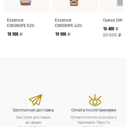
Essence
Essence
Guess
GW05
ES6960FE.520
ES6589FE.420
16 400
i
18 900
19 900
20 500
i
i
i
Бесплатная доставка
Оплата после примерки
Быстрая доставка
Оплата после осмотра и
до двери
примерки. Просто