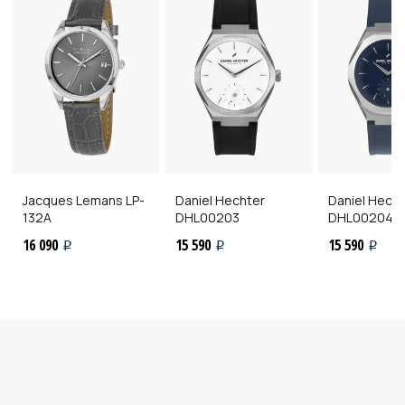
Jacques Lemans
LP-
Daniel Hechter
Daniel Hech
132A
DHL00203
DHL00204
16 090
15 590
15 590
i
i
i