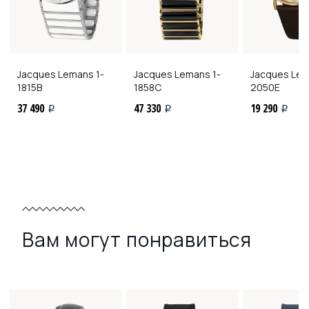
Jacques Lemans
1-
Jacques Lemans
1-
Jacques Le
1815B
1858C
2050E
37 490
47 330
19 290
i
i
i
Вам могут понравиться