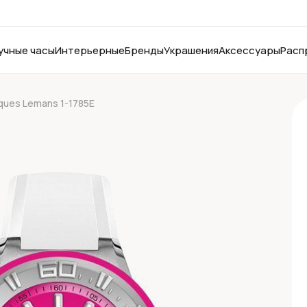
учные часы
Интерьерные
Бренды
Украшения
Аксессуары
Расп
ques Lemans 1-1785E