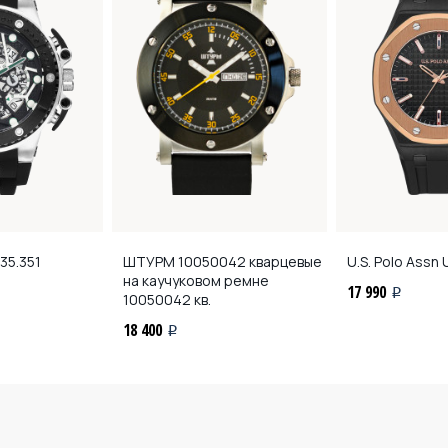
5.351
ШТУРМ 10050042 кварцевые
U.S. Polo Assn
U
на каучуковом ремне
17 990
i
10050042 кв.
18 400
i