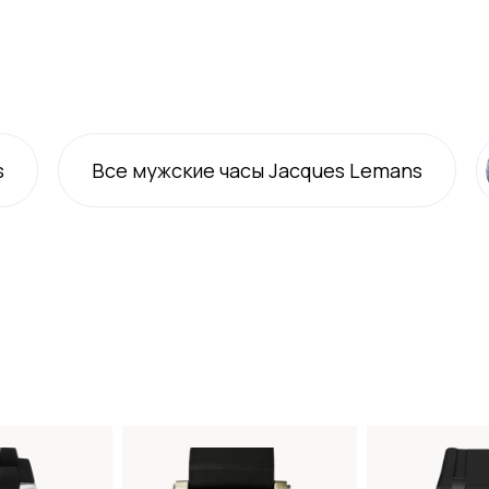
s
Все
мужские
часы Jacques Lemans