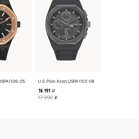
SPA1106-05
U.S. Polo Assn
USPA1103-08
Timberland
TD
16 191
18 100
i
i
17 990
i