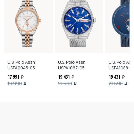
U.S. Polo Assn
U.S. Polo Assn
U.S. Polo As
USPA2045-05
USPA1067-05
USPA1088-0
17 991
19 431
19 431
i
i
i
19 990
21 590
21 590
i
i
i