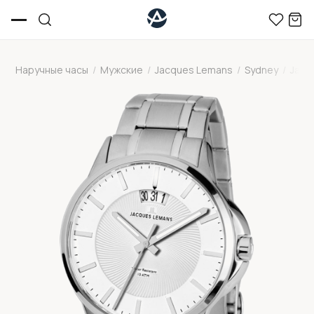
Наручные часы
/
Мужские
/
Jacques Lemans
/
Sydney
/
Jacq