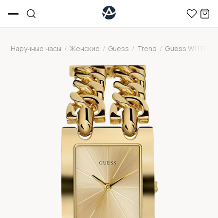
Наручные часы
/
Женские
/
Guess
/
Trend
/
Guess W1117L2