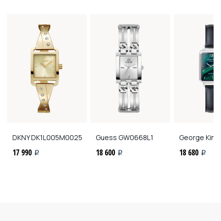
DKNY
DK1L005M0025
Guess
GW0668L1
George Kini
G
17 990
18 600
18 680
i
i
i