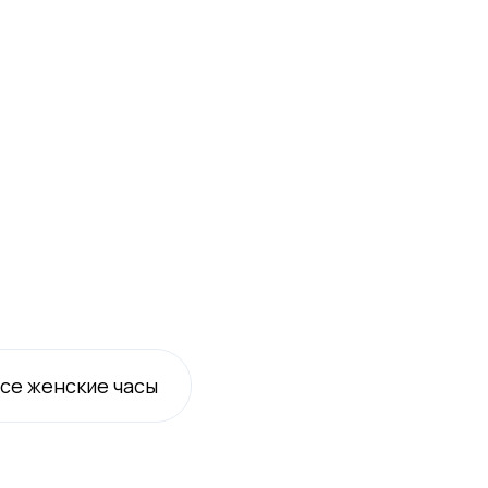
Все
женские
часы