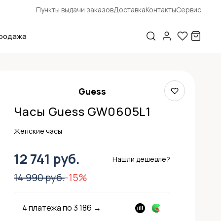
Пункты выдачи заказов
Доставка
Контакты
Сервис
родажа
Guess
Часы Guess GW0605L1
Женские часы
12 741 руб.
Нашли дешевле?
14 990 руб.
-15%
4 платежа по
3 186
→