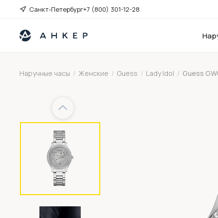
Санкт-Петербург
+7 (800) 301-12-28
Нар
Наручные часы
/
Женские
/
Guess
/
Lady Idol
/
Guess GW
Previous