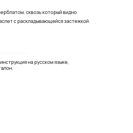
ерблатом, сквозь который видно
раслет с раскладывающейся застежкой.
 инструкция на русском языке,
талон.