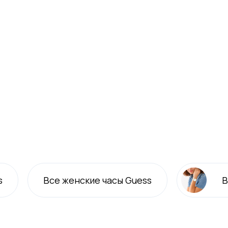
s
Все
женские
часы Guess