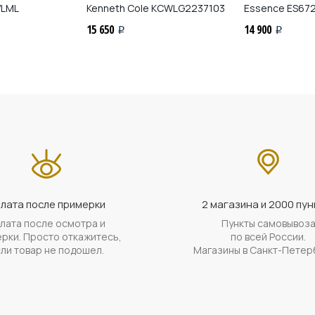
VLML
Kenneth Cole
KCWLG2237103
Essence
ES672
15 650
14 900
i
i
лата после примерки
2 магазина и 2000 пун
лата после осмотра и
Пункты самовывоз
рки. Просто откажитесь,
по всей России.
ли товар не подошел.
Магазины в Санкт-Петер