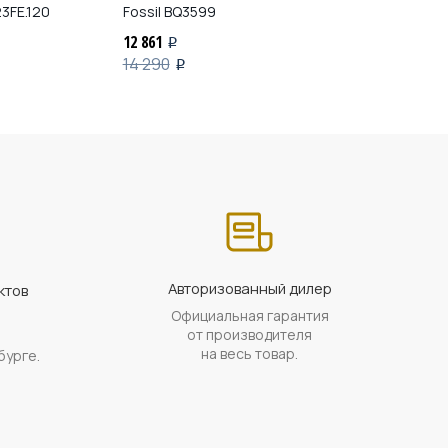
3FE.120
Fossil
BQ3599
Essence
ES700
12 861
14 900
i
i
14 290
i
Авторизованный дилер
ктов
Официальная гарантия
а
от производителя
на весь товар.
бурге.