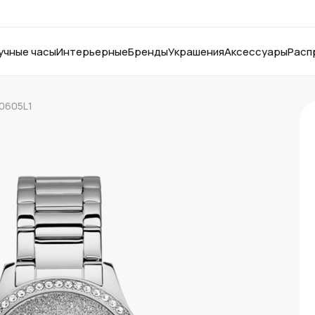
учные часы
Интерьерные
Бренды
Украшения
Аксессуары
Расп
0605L1