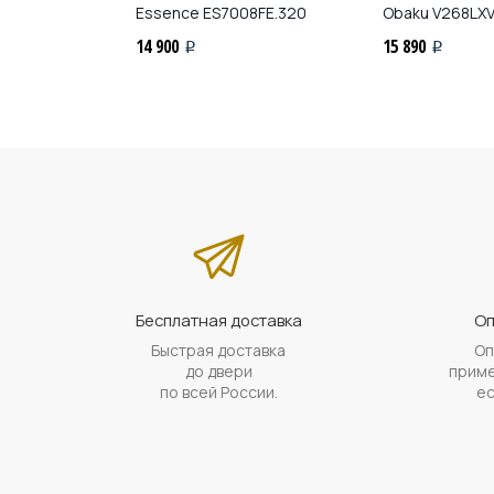
8FE.120
Essence
ES7008FE.320
Obaku
V268LX
14 900
15 890
i
i
Бесплатная доставка
Оп
Быстрая доставка
Оп
до двери
приме
по всей России.
ес