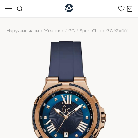
Наручные часы
/
Женские
/
GC
/
Sport Chic
/
GC Y34001L7