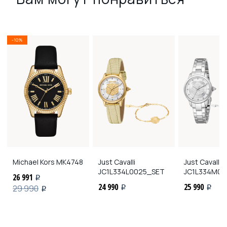
-10%
Michael Kors
MK4748
Just Cavalli
Just Cavalli
JC1L334L0025_SET
JC1L334M0
26 991
i
24 990
25 990
29 990
i
i
i