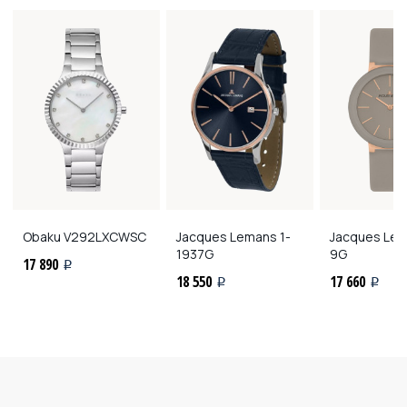
Obaku
V292LXCWSC
Jacques Lemans
1-
Jacques Le
1937G
9G
17 890
i
18 550
17 660
i
i