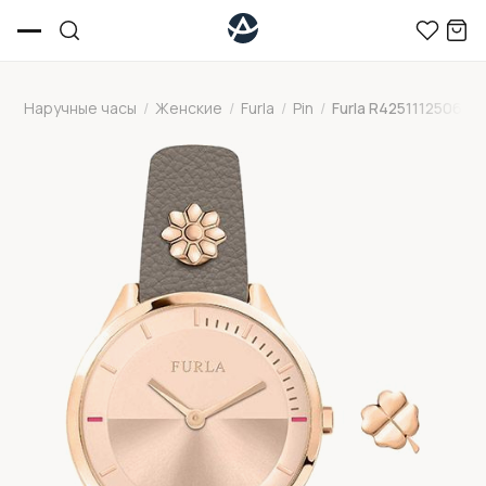
Наручные часы
/
Женские
/
Furla
/
Pin
/
Furla R4251112506