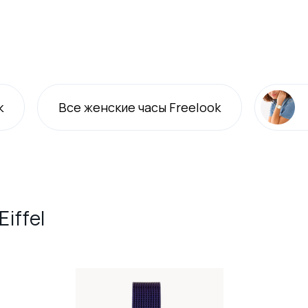
k
Все
женские
часы Freelook
iffel