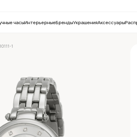
учные часы
Интерьерные
Бренды
Украшения
Аксессуары
Расп
.10111-1