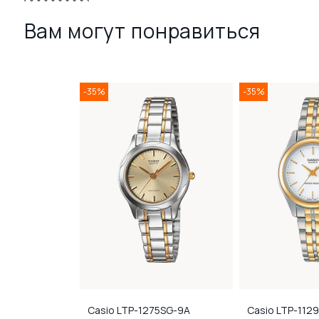
Вам могут понравиться
-35%
-35%
2G-9A
Casio
LTP-1275SG-9A
Casio
LTP-1129