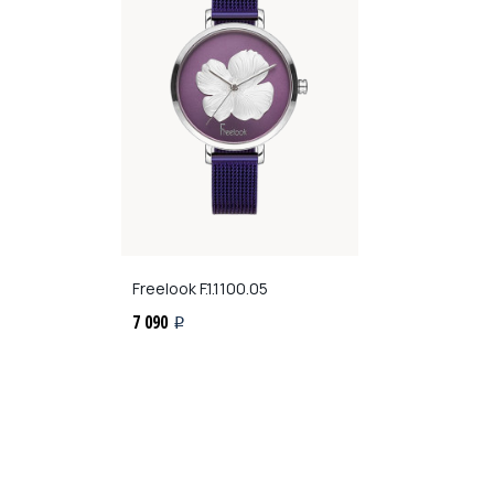
Freelook
F.1.1100.05
7 090
i