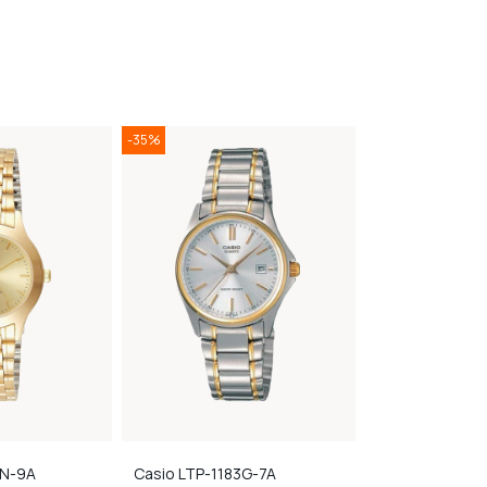
-35%
-35%
8N-9A
Casio
LTP-1183G-7A
Casio
LTP-V00