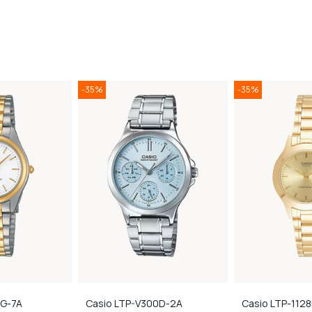
-35%
-35%
G-7A
Casio
LTP-V300D-2A
Casio
LTP-112