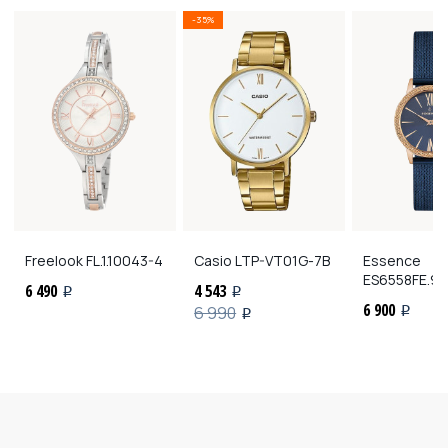
-35%
Freelook
FL.1.10043-4
Casio
LTP-VT01G-7B
Essence
ES6558FE.9
6 490
4 543
i
i
6 900
6 990
i
i