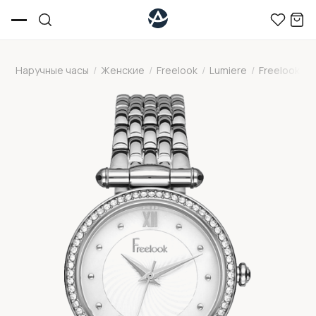
Наручные часы
/
Женские
/
Freelook
/
Lumiere
/
Freelook F.8