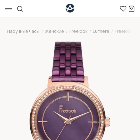
Наручные часы
/
Женские
/
Freelook
/
Lumiere
/
Freelook F.1