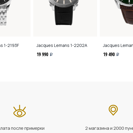
ns
1-2193F
Jacques Lemans
1-2202A
Jacques Lema
19 990
19 490
i
i
лата после примерки
2 магазина и 2000 пун