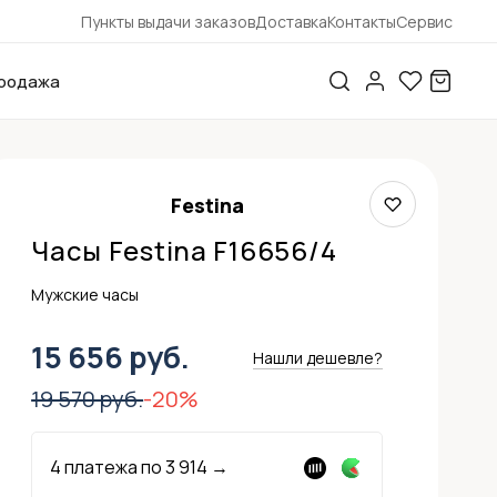
Пункты выдачи заказов
Доставка
Контакты
Сервис
родажа
Festina
Часы Festina F16656/4
Мужские часы
15 656 руб.
Нашли дешевле?
19 570 руб.
-20%
4 платежа по
3 914
→