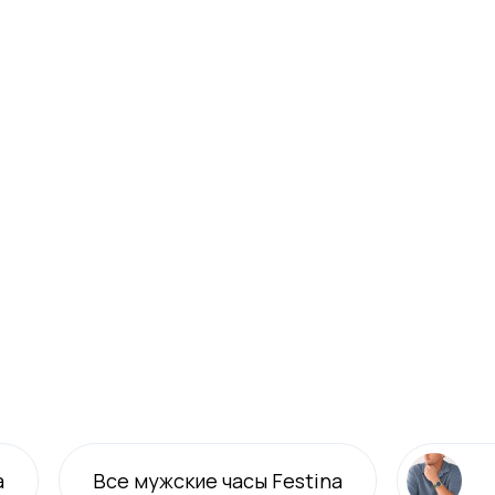
a
Все
мужские
часы Festina