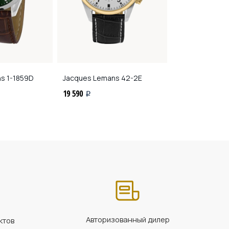
ns
1-1859D
Jacques Lemans
42-2E
Jacques Lema
19 590
19 490
i
i
Авторизованный дилер
ктов