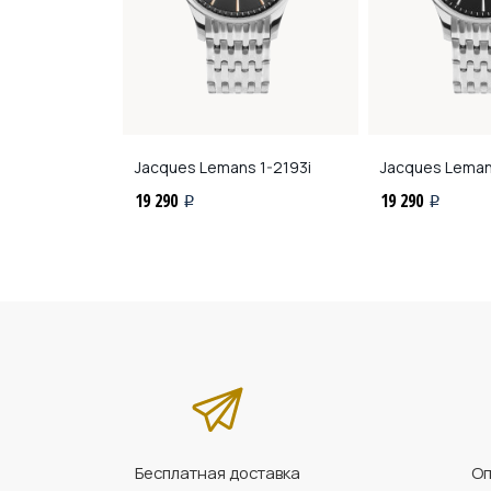
ns
1-1542A
Jacques Lemans
1-2193i
Jacques Lema
19 290
19 290
i
i
Бесплатная доставка
Оп