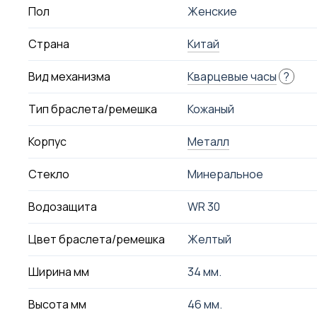
Пол
Женские
Страна
Китай
Вид механизма
Кварцевые часы
?
Тип браслета/ремешка
Кожаный
Корпус
Металл
Стекло
Минеральное
Водозащита
WR 30
Цвет браслета/ремешка
Желтый
Ширина мм
34 мм.
Высота мм
46 мм.