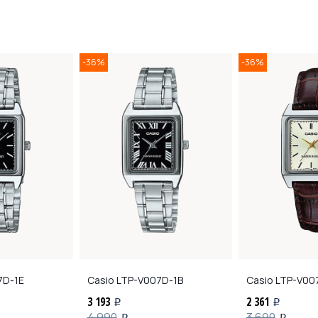
-36%
-36%
7D-1E
Casio
LTP-V007D-1B
Casio
LTP-V00
3 193
2 361
i
i
4 990
3 690
i
i