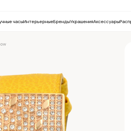
учные часы
Интерьерные
Бренды
Украшения
Аксессуары
Расп
llow