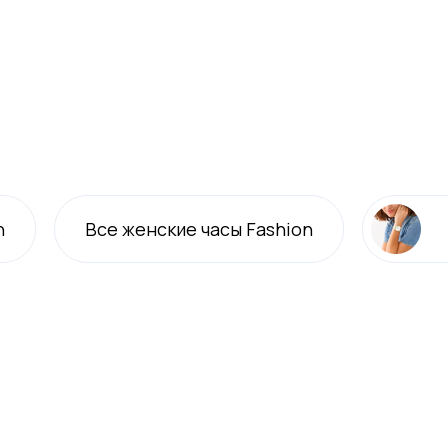
n
Все
женские
часы Fashion