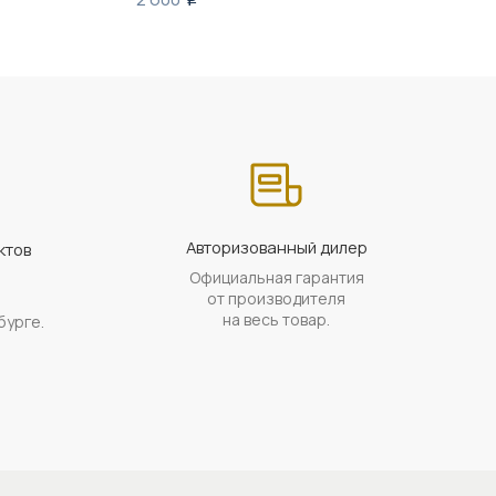
Авторизованный дилер
ктов
Официальная гарантия
а
от производителя
на весь товар.
бурге.