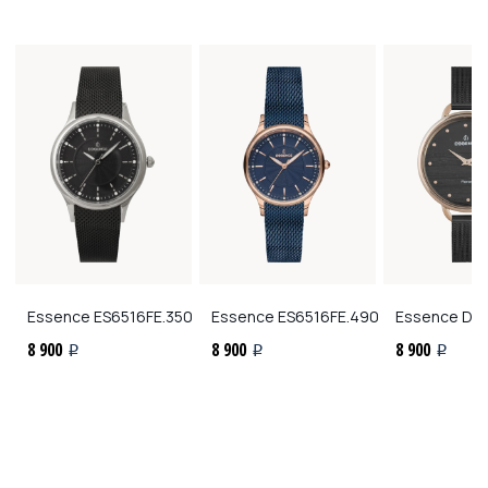
Essence
ES6516FE.350
Essence
ES6516FE.490
Essence
D11
8 900
8 900
8 900
i
i
i