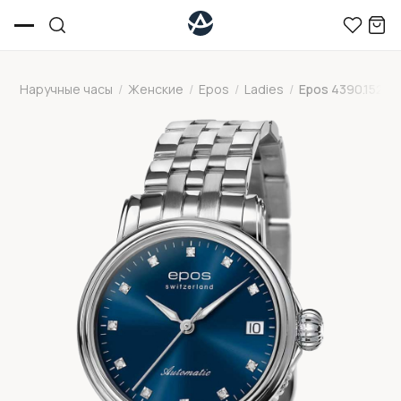
Наручные часы
/
Женские
/
Epos
/
Ladies
/
Epos 4390.152.20